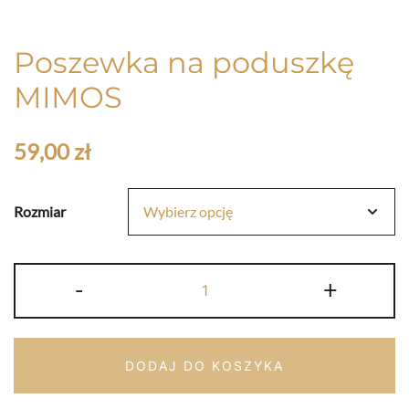
Poszewka na poduszkę
MIMOS
59,00
zł
Rozmiar
ilość
-
+
Poszewka
na
poduszkę
DODAJ DO KOSZYKA
MIMOS